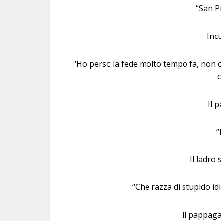
“San P
Incu
“Ho perso la fede molto tempo fa, non c
c
Il 
“
Il ladro 
“Che razza di stupido i
Il pappaga