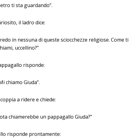
ietro ti sta guardando”.
riosito, il ladro dice:
redo in nessuna di queste sciocchezze religiose. Come ti
hiami, uccellino?”
pappagallo risponde:
Mi chiamo Giuda”.
scoppia a ridere e chiede:
diota chiamerebbe un pappagallo Giuda?”
llo risponde prontamente: