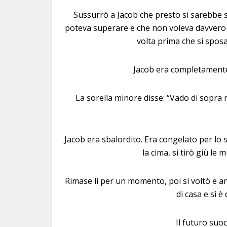
Sussurrò a Jacob che presto si sarebbe s
poteva superare e che non voleva davvero s
volta prima che si sposa
Jacob era completamente
La sorella minore disse: “Vado di sopra n
Jacob era sbalordito. Era congelato per lo
la cima, si tirò giù le 
Rimase lì per un momento, poi si voltò e an
di casa e si è
Il futuro suoc